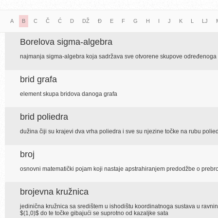
A
B
C
Č
Ć
D
DŽ
Đ
E
F
G
H
I
J
K
L
LJ
Borelova sigma-algebra
najmanja sigma-algebra koja sadržava sve otvorene skupove određenoga 
brid grafa
element skupa bridova danoga grafa
brid poliedra
dužina čiji su krajevi dva vrha poliedra i sve su njezine točke na rubu polie
broj
osnovni matematički pojam koji nastaje apstrahiranjem predodžbe o preb
brojevna kružnica
jedinična kružnica sa središtem u ishodištu koordinatnoga sustava u ravnini,
$(1,0)$ do te točke gibajući se suprotno od kazaljke sata