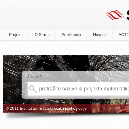
Projekti
O Struni
Publikacije
Novosti
ACTT
?
Pomoć
© 2011 Institut za hrvatski jezik i jezikoslovlje