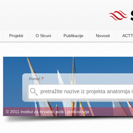
Projekti
O Struni
Publikacije
Novosti
ACTT
?
Pomoć
© 2011 Institut za hrvatski jezik i jezikoslovlje