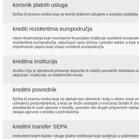
korisnik platnih usluga
fizička ili pravna osoba koja se koristi platnom uslugom u svojstvu platitelja i
krediti rezidentima europodručja
mjere financiranja koje monetarne financijske institucije rezidenti europod
rezidentima europodručja, uključujući opću državu i privatni sektor, a koje
vrijednosnih papira koje izdaju rezidenti europodručja
kreditna institucija
društvo čija je djelatnost primanje depozita ili ostalih povratnih sredstava od
uključuje i institucije za elektronički novac
kreditni posrednik
fizička ili pravna osoba koja ne djeluje kao vjerovnik i koja u okviru svoje p
određenu protuvrijednost, a koja se može sastojati u novčanoj činidbi ili d
predstavlja ili nudi ugovore o kreditu, pomaže oko drugih pripremnih radnja
sklapa ugovore o kreditu s potrošačima
kreditni transfer SEPA
instrument kojim banke i druge platne institucije koje sudjeluju u jedinst