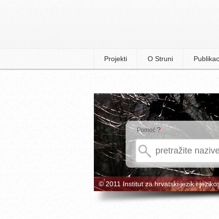
Projekti
O Struni
Publikac
?
Pomoć
© 2011 Institut za hrvatski jezik i jeziko