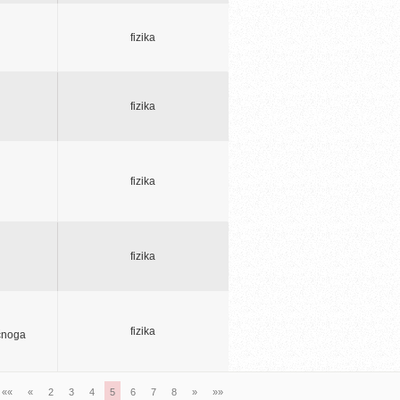
fizika
fizika
fizika
fizika
fizika
ičnoga
««
«
2
3
4
5
6
7
8
»
»»