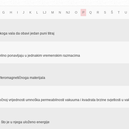
G
H
I
J
K
L
LJ
M
N
NJ
O
P
Q
R
S
Š
T
U
koga vala da obavi jedan puni titraj
avilno ponavljaju u jednakim vremenskim razmacima
 feromagnetičnoga materijala
ročnoj vrijednosti umnoška permeabilnosti vakuuma i kvadrata brzine svjetlosti u 
o što je u njega uloženo energije