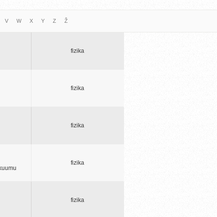
V
W
X
Y
Z
Ž
fizika
fizika
fizika
fizika
vakuumu
fizika