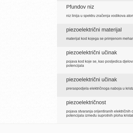
Pfundov niz
niz linija u spektru zračenja vodikova at
piezoelektrični materijal
materijal kod kojega se primjenom mehani
piezoelektrični učinak
pojava kod koje se, kao posljedica djelovan
potencijala
piezoelektrični učinak
preraspodjela električnoga naboja u krist
piezoelektričnost
pojava stvaranja orijentiranih električni
potencijala između suprotnih ploha krista