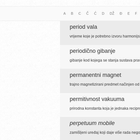
A
B
C
Č
Ć
D
DŽ
Đ
E
F
period vala
vrijeme koje je potrebno izvoru harmonijs
periodično gibanje
gibanje kod kojega se stanja sustava pr
permanentni magnet
trajno magnetizirani predmet načinjen od
permitivnost vakuuma
prirodna konstanta koja je jednaka recip
perpetuum mobile
zamišljeni uređaj koji daje više rada neg