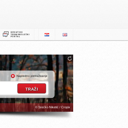
Napredno pretraživanje
© Srećko Niketić / Cropix