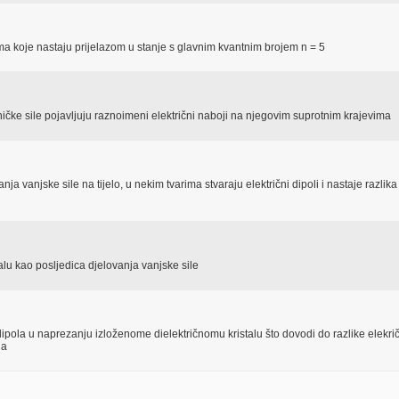
oma koje nastaju prijelazom u stanje s glavnim kvantnim brojem n = 5
čke sile pojavljuju raznoimeni električni naboji na njegovim suprotnim krajevima
ja vanjske sile na tijelo, u nekim tvarima stvaraju električni dipoli i nastaje razlika
alu kao posljedica djelovanja vanjske sile
h dipola u naprezanju izloženome dielektričnomu kristalu što dovodi do razlike elekr
la