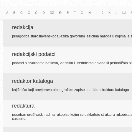
A
B
C
Č
Ć
D
DŽ
Đ
E
F
G
H
I
J
K
L
LJ
redakcija
prilagodba staroslavenskoga jezika govornim jezicima naroda u kojima je sl
redakcijski podatci
podatci o stvarnome naslovu, vlasniku i urednicima novina ili periodičnih pu
redaktor kataloga
knjižničar koji provjerava bibliografske zapise i nadzire strukturu kataloga
redaktura
poseban uređivački rad na rukopisu kojim se usklađuje struktura rukopisa s
časopisa