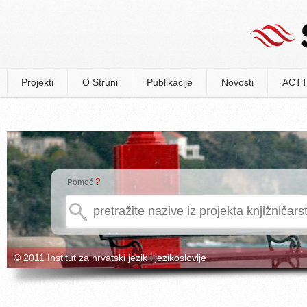
Projekti
O Struni
Publikacije
Novosti
ACTT
?
Pomoć
© 2011 Institut za hrvatski jezik i jezikoslovlje