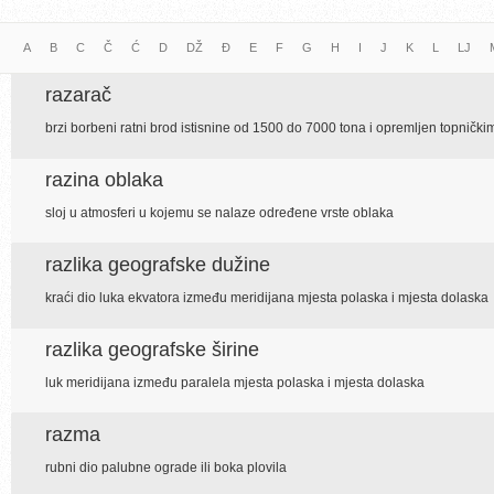
A
B
C
Č
Ć
D
DŽ
Đ
E
F
G
H
I
J
K
L
LJ
razarač
brzi borbeni ratni brod istisnine od 1500 do 7000 tona i opremljen topnički
razina oblaka
sloj u atmosferi u kojemu se nalaze određene vrste oblaka
razlika geografske dužine
kraći dio luka ekvatora između meridijana mjesta polaska i mjesta dolaska
razlika geografske širine
luk meridijana između paralela mjesta polaska i mjesta dolaska
razma
rubni dio palubne ograde ili boka plovila