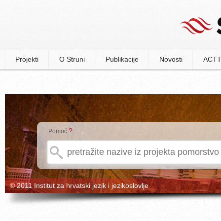
Projekti
O Struni
Publikacije
Novosti
ACTT
?
Pomoć
© 2011 Institut za hrvatski jezik i jezikoslovlje