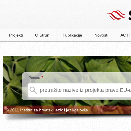
Projekti
O Struni
Publikacije
Novosti
ACTT
?
Pomoć
© 2011 Institut za hrvatski jezik i jezikoslovlje