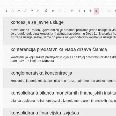
A
B
C
Č
Ć
D
DŽ
Đ
E
F
G
H
I
J
K
L
LJ
koncesija za javne usluge
pravni odnos uređen ugovorom čiji je predmet pružanje jedne usluge ili v
se uređuje pojedina koncesija ili usluga navedenih u Dodatku II. propisa 
pružene usluge sastoji samo od prava na gospodarsko korištenje usluga il
konferencija predstavnika vlada država članica
konferencija koju saziva predsjednik Vijeća i na kojoj predstavnici vlada 
namjeravane izmjene Ugovora
konglomeratska koncentracija
koncentracija poduzetnika koji nisu ni u horizontalnome ni u vertikalnome
konsolidirana bilanca monetarnih financijskih institu
bilanca dobivena netiranjem pozicija između monetarnih financijskih institu
konsolidirana financijska izvješća