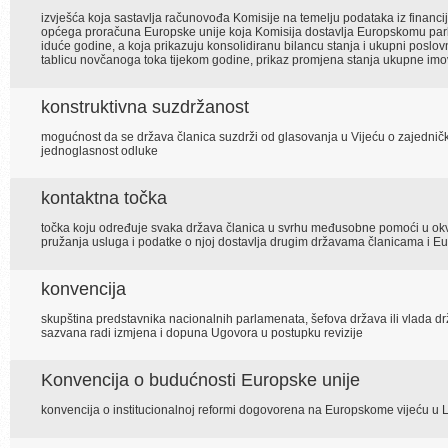
izvješća koja sastavlja računovođa Komisije na temelju podataka iz financijski
općega proračuna Europske unije koja Komisija dostavlja Europskomu par
iduće godine, a koja prikazuju konsolidiranu bilancu stanja i ukupni poslovni
tablicu novčanoga toka tijekom godine, prikaz promjena stanja ukupne imov
konstruktivna suzdržanost
mogućnost da se država članica suzdrži od glasovanja u Vijeću o zajedničkoj
jednoglasnost odluke
kontaktna točka
točka koju određuje svaka država članica u svrhu međusobne pomoći u okv
pružanja usluga i podatke o njoj dostavlja drugim državama članicama i Eu
konvencija
skupština predstavnika nacionalnih parlamenata, šefova država ili vlada d
sazvana radi izmjena i dopuna Ugovora u postupku revizije
Konvencija o budućnosti Europske unije
konvencija o institucionalnoj reformi dogovorena na Europskome vijeću u