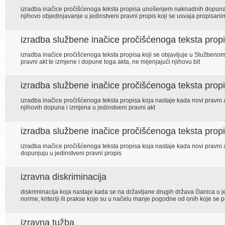
izradba inačice pročišćenoga teksta propisa unošenjem naknadnih dopuna, iz
njihovo objedinjavanje u jedinstveni pravni propis koji se usvaja propisa
izradba službene inačice pročišćenoga teksta prop
izradba inačice pročišćenoga teksta propisa koji se objavljuje u Službenome 
pravni akt te izmjene i dopune toga akta, ne mijenjajući njihovu bit
izradba službene inačice pročišćenoga teksta pro
izradba inačice pročišćenoga teksta propisa koja nastaje kada novi pravni a
njihovih dopuna i izmjena u jedinstveni pravni akt
izradba službene inačice pročišćenoga teksta prop
izradba inačice pročišćenoga teksta propisa koja nastaje kada novi pravni akt
dopunjuju u jedinstveni pravni propis
izravna diskriminacija
diskriminacija koja nastaje kada se na državljane drugih država članica u jedn
norme, kriteriji ili prakse koje su u načelu manje pogodne od onih koje se
izravna tužba