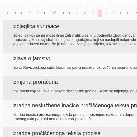
A
B
C
Č
Ć
D
DŽ
Đ
E
F
G
H
I
J
K
L
LJ
izbjeglica
sur place
izbjeglica koji se ne može ili ne želi vratiti u zemlju podrijetla zbog osno
nepravde ako se taj strah temelji na događajima koji su nastupili nakon što
koje je poduzeo nakon što je napustio zemlju podrijetla, a izraz su i nastava
izjava o jamstvu
izjava Revizorskoga suda kojom se jamči pouzdanost vođenja računa te zako
izmjena proračuna
dokument koji se usvaja tijekom financijske godine i kojim se mijenjaju p
izradba neslužbene inačice pročišćenoga teksta pr
izradba inačice pročišćenoga teksta propisa unošenjem naknadnih dopuna 
pravnog akta pa tekst nema formalno-pravni učinak
izradba pročišćenoga teksta propisa