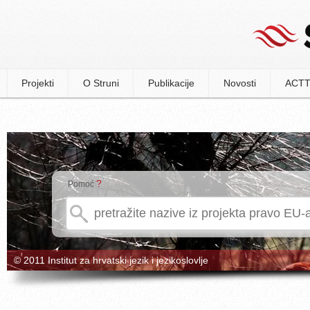
Projekti
O Struni
Publikacije
Novosti
ACTT
?
Pomoć
© 2011 Institut za hrvatski jezik i jezikoslovlje