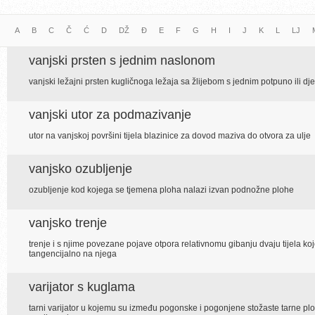
A
B
C
Č
Ć
D
DŽ
Đ
E
F
G
H
I
J
K
L
LJ
vanjski prsten s jednim naslonom
vanjski ležajni prsten kugličnoga ležaja sa žlijebom s jednim potpuno ili 
vanjski utor za podmazivanje
utor na vanjskoj površini tijela blazinice za dovod maziva do otvora za ulje
vanjsko ozubljenje
ozubljenje kod kojega se tjemena ploha nalazi izvan podnožne plohe
vanjsko trenje
trenje i s njime povezane pojave otpora relativnomu gibanju dvaju tijela k
tangencijalno na njega
varijator s kuglama
tarni varijator u kojemu su između pogonske i pogonjene stožaste tarne 