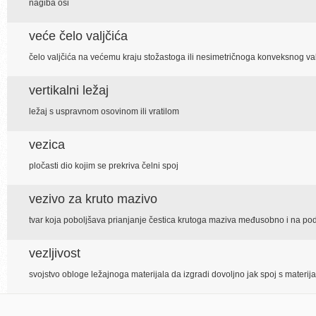
nagiba osi
veće čelo valjčića
čelo valjčića na većemu kraju stožastoga ili nesimetričnoga konveksnog val
vertikalni ležaj
ležaj s uspravnom osovinom ili vratilom
vezica
pločasti dio kojim se prekriva čelni spoj
vezivo za kruto mazivo
tvar koja poboljšava prianjanje čestica krutoga maziva međusobno i na p
vezljivost
svojstvo obloge ležajnoga materijala da izgradi dovoljno jak spoj s materija