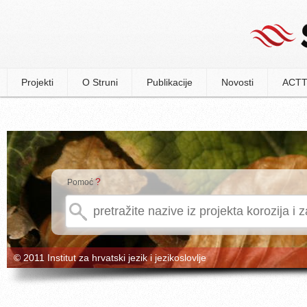
Projekti
O Struni
Publikacije
Novosti
ACTT
?
Pomoć
© 2011 Institut za hrvatski jezik i jezikoslovlje