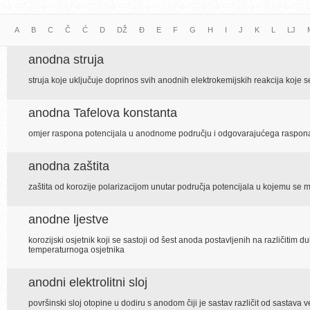
A
B
C
Č
Ć
D
DŽ
Đ
E
F
G
H
I
J
K
L
LJ
anodna struja
struja koje uključuje doprinos svih anodnih elektrokemijskih reakcija koje s
anodna Tafelova konstanta
omjer raspona potencijala u anodnome području i odgovarajućega raspona 
anodna zaštita
zaštita od korozije polarizacijom unutar područja potencijala u kojemu se 
anodne ljestve
korozijski osjetnik koji se sastoji od šest anoda postavljenih na različitim d
temperaturnoga osjetnika
anodni elektrolitni sloj
površinski sloj otopine u dodiru s anodom čiji je sastav različit od sastava 