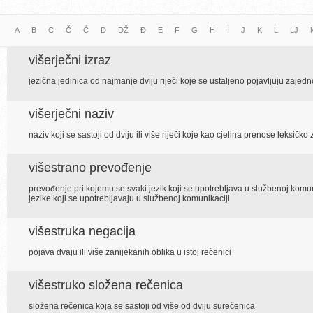
A
B
C
Č
Ć
D
DŽ
Đ
E
F
G
H
I
J
K
L
LJ
višerječni izraz
jezična jedinica od najmanje dviju riječi koje se ustaljeno pojavljuju zaje
višerječni naziv
naziv koji se sastoji od dviju ili više riječi koje kao cjelina prenose leksičk
višestrano prevođenje
prevođenje pri kojemu se svaki jezik koji se upotrebljava u službenoj komuni
jezike koji se upotrebljavaju u službenoj komunikaciji
višestruka negacija
pojava dvaju ili više zanijekanih oblika u istoj rečenici
višestruko složena rečenica
složena rečenica koja se sastoji od više od dviju surečenica