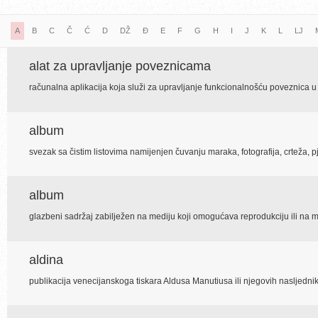
A
B
C
Č
Ć
D
DŽ
Đ
E
F
G
H
I
J
K
L
LJ
alat za upravljanje poveznicama
računalna aplikacija koja služi za upravljanje funkcionalnošću poveznica
album
svezak sa čistim listovima namijenjen čuvanju maraka, fotografija, crteža, p
album
glazbeni sadržaj zabilježen na mediju koji omogućava reprodukciju ili na
aldina
publikacija venecijanskoga tiskara Aldusa Manutiusa ili njegovih nasljedni