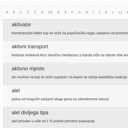
A
B
C
Č
Ć
D
DŽ
Đ
E
F
G
H
I
J
K
L
LJ
aktivator
transkripcijski faktor koji se veže na pojačivačku regiju udaljenu od promot
aktivni transport
kretanje molekula kroz staničnu membranu s mjesta niže na mjesto više kon
aktivno mjesto
dio enzima na koji se veže supstrat i na kojem se odvija katalitička reakcija
alel
jedna od mogućih varijanti istoga gena na određenome lokusu
alel divljega tipa
alel prisutan u više od 1 % jedinki prirodne populacije