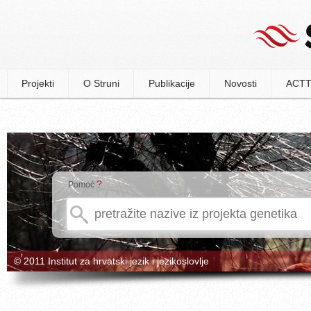
Projekti
O Struni
Publikacije
Novosti
ACTT
?
Pomoć
© 2011 Institut za hrvatski jezik i jezikoslovlje