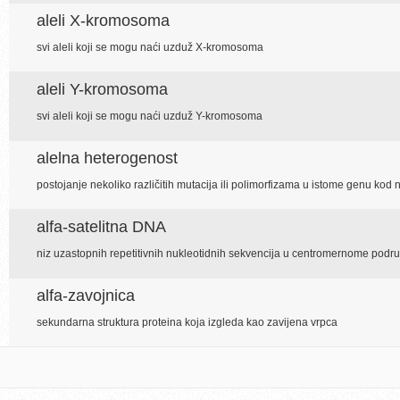
aleli X-kromosoma
svi aleli koji se mogu naći uzduž X-kromosoma
aleli Y-kromosoma
svi aleli koji se mogu naći uzduž Y-kromosoma
alelna heterogenost
postojanje nekoliko različitih mutacija ili polimorfizama u istome genu kod n
alfa-satelitna DNA
niz uzastopnih repetitivnih nukleotidnih sekvencija u centromernome podr
alfa-zavojnica
sekundarna struktura proteina koja izgleda kao zavijena vrpca