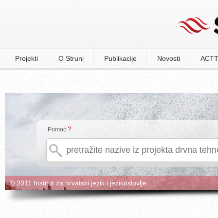
Projekti
O Struni
Publikacije
Novosti
ACTT
?
Pomoć
© 2011 Institut za hrvatski jezik i jezikoslovlje