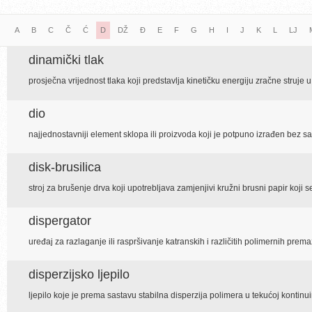
A
B
C
Č
Ć
D
DŽ
Đ
E
F
G
H
I
J
K
L
LJ
dinamički tlak
prosječna vrijednost tlaka koji predstavlja kinetičku energiju zračne struj
dio
najjednostavniji element sklopa ili proizvoda koji je potpuno izrađen bez s
disk-brusilica
stroj za brušenje drva koji upotrebljava zamjenjivi kružni brusni papir koji se
dispergator
uređaj za razlaganje ili raspršivanje katranskih i različitih polimernih prem
disperzijsko ljepilo
ljepilo koje je prema sastavu stabilna disperzija polimera u tekućoj kontinui