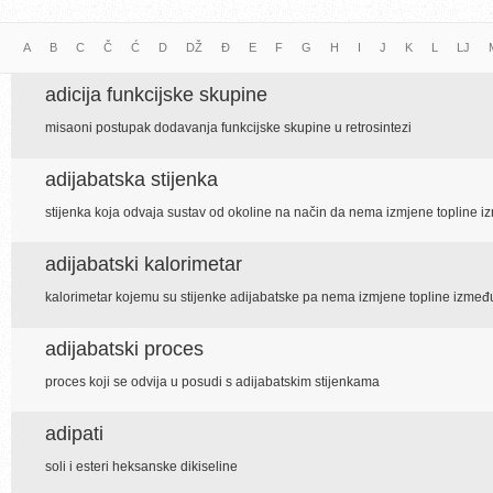
A
B
C
Č
Ć
D
DŽ
Đ
E
F
G
H
I
J
K
L
LJ
adicija funkcijske skupine
misaoni postupak dodavanja funkcijske skupine u retrosintezi
adijabatska stijenka
stijenka koja odvaja sustav od okoline na način da nema izmjene topline i
adijabatski kalorimetar
kalorimetar kojemu su stijenke adijabatske pa nema izmjene topline između
adijabatski proces
proces koji se odvija u posudi s adijabatskim stijenkama
adipati
soli i esteri heksanske dikiseline