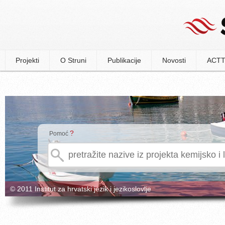
Projekti
O Struni
Publikacije
Novosti
ACTT
?
Pomoć
© 2011 Institut za hrvatski jezik i jezikoslovlje