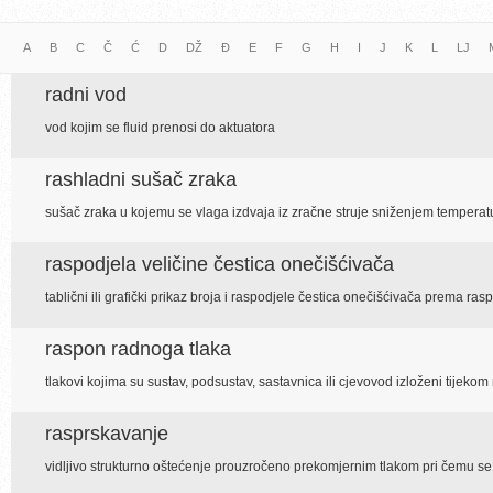
A
B
C
Č
Ć
D
DŽ
Đ
E
F
G
H
I
J
K
L
LJ
radni vod
vod kojim se fluid prenosi do aktuatora
rashladni sušač zraka
sušač zraka u kojemu se vlaga izdvaja iz zračne struje sniženjem temperat
raspodjela veličine čestica onečišćivača
tablični ili grafički prikaz broja i raspodjele čestica onečišćivača prema ras
raspon radnoga tlaka
tlakovi kojima su sustav, podsustav, sastavnica ili cjevovod izloženi tijekom
rasprskavanje
vidljivo strukturno oštećenje prouzročeno prekomjernim tlakom pri čemu s