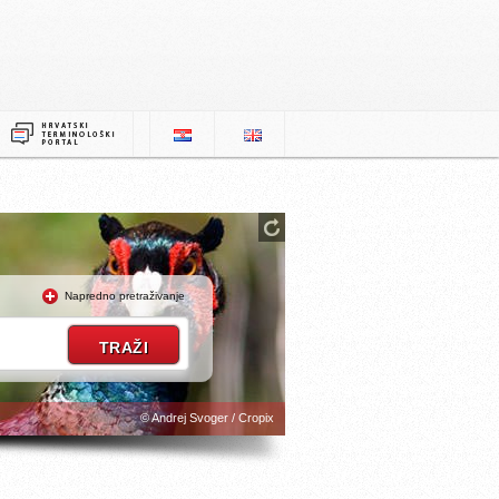
Napredno pretraživanje
© Andrej Svoger / Cropix