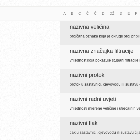
A
B
C
Č
Ć
D
DŽ
Đ
E
F
nazivna veličina
brojčana oznaka koja je okrugli broj pri
nazivna značajka filtracije
vrijednost koja pokazuje stupanj filtracije
nazivni protok
protok u sastavnici, cjevovodu ili sustavu 
nazivni radni uvjeti
vrijednosti mjerene veličine i utjecajnih 
nazivni tlak
tlak u sastavnici, cjevovodu ili sustavu či