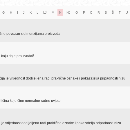
G
H
I
J
K
L
LJ
M
N
NJ
O
P
Q
R
S
Š
T
U
bližno povezan s dimenzijama proizvoda
 i koju daje proizvođač
čija je vrijednost dodijeljena radi praktične oznake i pokazatelja pripadnosti nizu
veličina koje čine normalne radne uvjete
ja je vrijednost dodijeljena radi praktične oznake i pokazatelja pripadnosti nizu