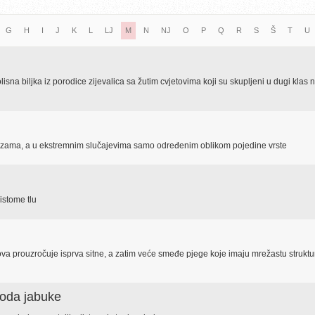
G
H
I
J
K
L
LJ
M
N
NJ
O
P
Q
R
S
Š
T
U
isna biljka iz porodice zijevalica sa žutim cvjetovima koji su skupljeni u dugi klas 
anizama, a u ekstremnim slučajevima samo određenim oblikom pojedine vrste
istome tlu
ova prouzročuje isprva sitne, a zatim veće smeđe pjege koje imaju mrežastu struktur
ploda jabuke