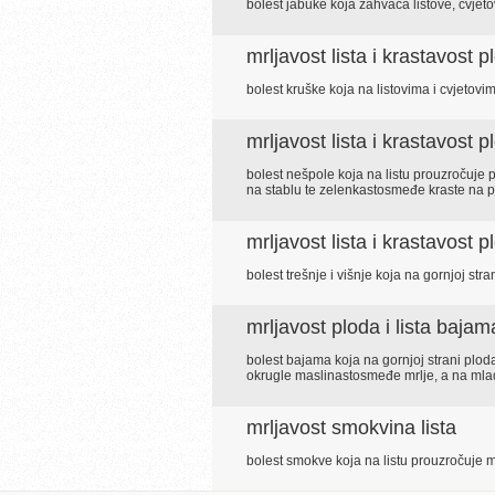
bolest jabuke koja zahvaća listove, cvjeto
mrljavost lista i krastavost 
bolest kruške koja na listovima i cvjetov
mrljavost lista i krastavost 
bolest nešpole koja na listu prouzročuje 
na stablu te zelenkastosmeđe kraste na p
mrljavost lista i krastavost p
bolest trešnje i višnje koja na gornjoj st
mrljavost ploda i lista bajam
bolest bajama koja na gornjoj strani ploda
okrugle maslinastosmeđe mrlje, a na ml
mrljavost smokvina lista
bolest smokve koja na listu prouzročuje ma