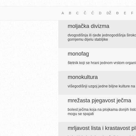
A
B
C
Č
Ć
D
DŽ
Đ
E
F
moljačka divizma
dvogodišnja ili rjeđe jednogodišnja širokol
gornjemu dijelu stabljike
monofag
štetnik koji se hrani jednom vrstom org
monokultura
višegodišnji uzgoj jedne biljne kulture na 
mrežasta pjegavost ječma
bolest ječma koja na plojkama donjih list
mogu se spajati
mrljavost lista i krastavost 