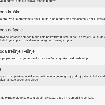
ve, plodove, peteljke listova i stapke plodova
ploda kruške
ima prouzročuje promjene u obliku mrlja, a na plodovima i mladicama u obliku krasta
ploda nešpole
pravilne klorotične smeđe pjege koje nekrotiziraju, smeđu boju na cvijetu koji dugo 
lodu koje su jasno odijeljene od njegova zdravoga dijela
loda trešnje i višnje
rani plojke prouzročuje nepravilno raspoređene jajolike maslinaste mrlje
a
 prouzročuje okrugle sivkastomaslinaste mrlje, na gornjoj i donjoj strani plojke ma
adicama male vodenaste pjege
le okrugle pjege koje su u sredini sivkaste, a rub im je smeđ ili crvenkast