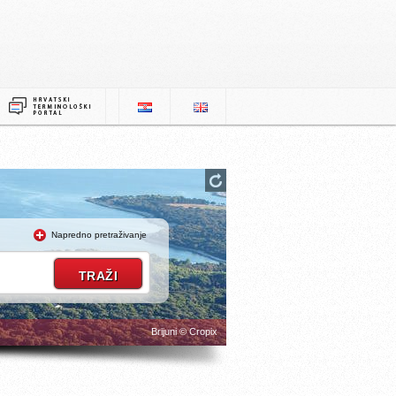
Napredno pretraživanje
Brijuni © Cropix