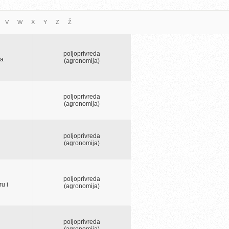
V
W
X
Y
Z
Ž
poljoprivreda
na
(agronomija)
poljoprivreda
(agronomija)
poljoprivreda
(agronomija)
poljoprivreda
u i
(agronomija)
poljoprivreda
(agronomija)