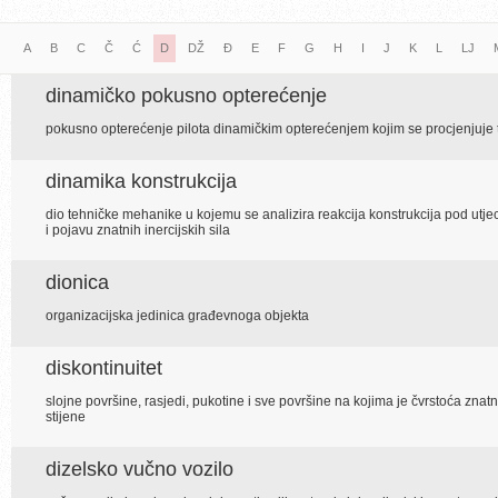
A
B
C
Č
Ć
D
DŽ
Đ
E
F
G
H
I
J
K
L
LJ
dinamičko pokusno opterećenje
pokusno opterećenje pilota dinamičkim opterećenjem kojim se procjenjuje 
dinamika konstrukcija
dio tehničke mehanike u kojemu se analizira reakcija konstrukcija pod utje
i pojavu znatnih inercijskih sila
dionica
organizacijska jedinica građevnoga objekta
diskontinuitet
slojne površine, rasjedi, pukotine i sve površine na kojima je čvrstoća z
stijene
dizelsko vučno vozilo