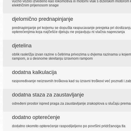
vučno vozilo izvedeno kao lokomotiva ili motorni vlak s dizelskim motorom 
električnim prijenosom snage
djelomično prednapinjanje
prednapinjanje pri kojemu se dopušta raspucavanje presjeka pri dostizanju
opterećenjima koja najčešće djeluju ne pojavljuju ni vlačna naprezanja
djetelina
oblik raskrižja izvan razine s četirima privozima u dvjema razinama u koj
rampom, a u desnome skretanju izravnom rampom
dodatna kalkulacija
raspoređivanje neizravnih troškova kad su izravni troškovi već poznati i zab
dodatna staza za zaustavljanje
određeni prostor ispred praga za zaustavljanje zrakoplova u slučaju prema
dodatno opterećenje
dodatno okomito opterećenje raspodijeljeno po površini pridržanoga tla