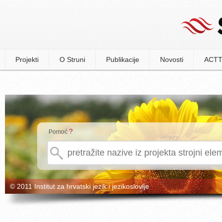
Projekti
O Struni
Publikacije
Novosti
ACTT
?
Pomoć
© 2011 Institut za hrvatski jezik i jezikoslovlje