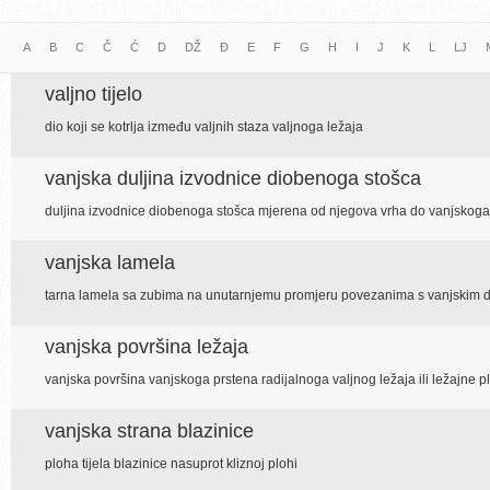
A
B
C
Č
Ć
D
DŽ
Đ
E
F
G
H
I
J
K
L
LJ
valjno tijelo
dio koji se kotrlja između valjnih staza valjnoga ležaja
vanjska duljina izvodnice diobenoga stošca
duljina izvodnice diobenoga stošca mjerena od njegova vrha do vanjskog
vanjska lamela
tarna lamela sa zubima na unutarnjemu promjeru povezanima s vanjskim d
vanjska površina ležaja
vanjska površina vanjskoga prstena radijalnoga valjnog ležaja ili ležajne p
vanjska strana blazinice
ploha tijela blazinice nasuprot kliznoj plohi