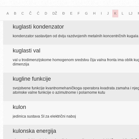
A
B
C
Č
Ć
D
DŽ
Đ
E
F
G
H
I
J
K
L
LJ
kuglasti kondenzator
kondenzator sastavljen od dviju razdvojenih metalnih koncentričnih kugala iz
kuglasti val
val u trodimenzijskome homogenom sredstvu čija valna fronta ima oblik kugl
dimenzija
kugline funkcije
svojstvene funkcije kvantnomehaničkoga operatora kvadrata zamaha i njeg
atomske valne funkcije o azimutnome i polarnome kutu
kulon
jedinica sustava SI za električni naboj
kulonska energija