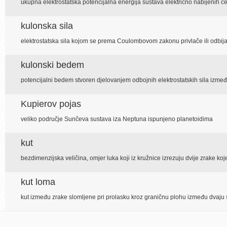
ukupna elektrostatska potencijalna energija sustava električno nabijenih če
kulonska sila
elektrostatska sila kojom se prema Coulombovom zakonu privlače ili odbija
kulonski bedem
potencijalni bedem stvoren djelovanjem odbojnih elektrostatskih sila izmeđ
Kupierov pojas
veliko područje Sunčeva sustava iza Neptuna ispunjeno planetoidima
kut
bezdimenzijska veličina, omjer luka koji iz kružnice izrezuju dvije zrake koje
kut loma
kut između zrake slomljene pri prolasku kroz graničnu plohu između dvaju s