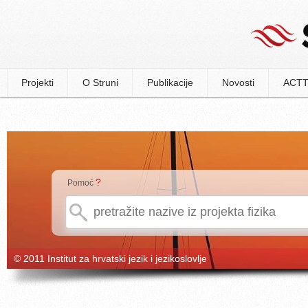
Projekti
O Struni
Publikacije
Novosti
ACTT
?
Pomoć
© 2011 Institut za hrvatski jezik i jezikoslovlje