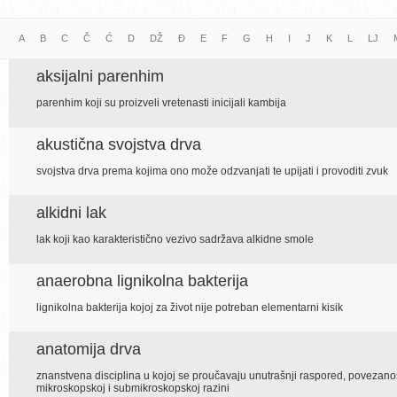
A
B
C
Č
Ć
D
DŽ
Đ
E
F
G
H
I
J
K
L
LJ
aksijalni parenhim
parenhim koji su proizveli vretenasti inicijali kambija
akustična svojstva drva
svojstva drva prema kojima ono može odzvanjati te upijati i provoditi zvuk
alkidni lak
lak koji kao karakteristično vezivo sadržava alkidne smole
anaerobna lignikolna bakterija
lignikolna bakterija kojoj za život nije potreban elementarni kisik
anatomija drva
znanstvena disciplina u kojoj se proučavaju unutrašnji raspored, povezano
mikroskopskoj i submikroskopskoj razini