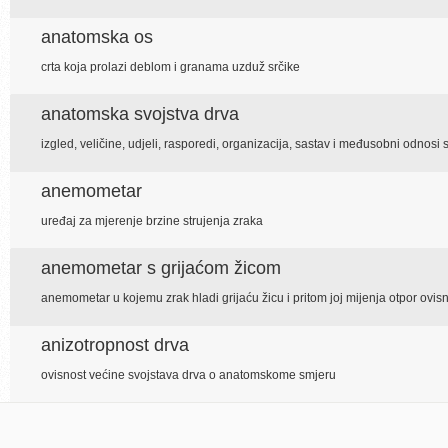
anatomska os
crta koja prolazi deblom i granama uzduž srčike
anatomska svojstva drva
izgled, veličine, udjeli, rasporedi, organizacija, sastav i međusobni odnosi s
anemometar
uređaj za mjerenje brzine strujenja zraka
anemometar s grijaćom žicom
anemometar u kojemu zrak hladi grijaću žicu i pritom joj mijenja otpor ovisn
anizotropnost drva
ovisnost većine svojstava drva o anatomskome smjeru