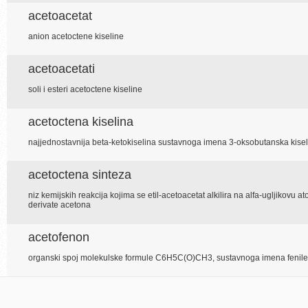
acetoacetat
anion acetoctene kiseline
acetoacetati
soli i esteri acetoctene kiseline
acetoctena kiselina
najjednostavnija beta-ketokiselina sustavnoga imena 3-oksobutanska kise
acetoctena sinteza
niz kemijskih reakcija kojima se etil-acetoacetat alkilira na alfa-ugljikovu at
derivate acetona
acetofenon
organski spoj molekulske formule C6H5C(O)CH3, sustavnoga imena fenilet