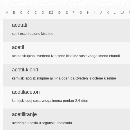
A
B
C
Č
Ć
D
DŽ
Đ
E
F
G
H
I
J
K
L
LJ
acetati
soli i esteri octene kiseline
acetil
acilna skupina izvedena iz octene kiseline sustavnoga imena etanoil
acetil-klorid
kemijski spoj iz skupine acil-halogenida izveden iz octene kiseline
acetilaceton
kemijski spoj sustavnoga imena pentan-2,4-dion
acetiliranje
uvođenje acetila u organsku molekulu