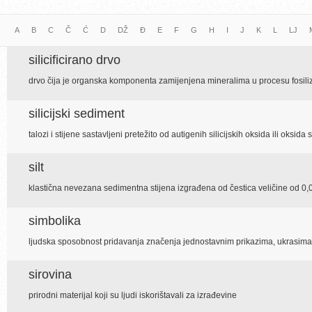
A
B
C
Č
Ć
D
DŽ
Đ
E
F
G
H
I
J
K
L
LJ
silicificirano drvo
drvo čija je organska komponenta zamijenjena mineralima u procesu fosili
silicijski sediment
talozi i stijene sastavljeni pretežito od autigenih silicijskih oksida ili oksida
silt
klastična nevezana sedimentna stijena izgrađena od čestica veličine od 0,
simbolika
ljudska sposobnost pridavanja značenja jednostavnim prikazima, ukrasima,
sirovina
prirodni materijal koji su ljudi iskorištavali za izrađevine