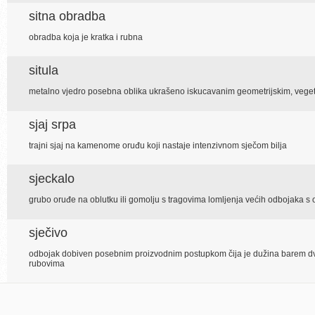
sitna obradba
obradba koja je kratka i rubna
situla
metalno vjedro posebna oblika ukrašeno iskucavanim geometrijskim, vegeta
sjaj srpa
trajni sjaj na kamenome oruđu koji nastaje intenzivnom sječom bilja
sjeckalo
grubo oruđe na oblutku ili gomolju s tragovima lomljenja većih odbojaka s 
sječivo
odbojak dobiven posebnim proizvodnim postupkom čija je dužina barem dva
rubovima