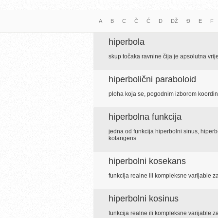
A
B
C
Č
Ć
D
DŽ
Đ
E
F
hiperbola
skup točaka ravnine čija je apsolutna vrije
hiperbolični paraboloid
ploha koja se, pogodnim izborom koordin
hiperbolna funkcija
jedna od funkcija hiperbolni sinus, hiperb
kotangens
hiperbolni kosekans
funkcija realne ili kompleksne varijable 
hiperbolni kosinus
funkcija realne ili kompleksne varijable 