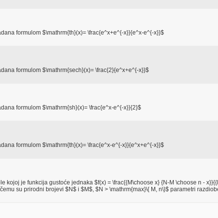
zadana formulom $\mathrm{th}(x)= \frac{e^x+e^{-x}}{e^x-e^{-x}}$
zadana formulom $\mathrm{sech}(x)= \frac{2}{e^x+e^{-x}}$
zadana formulom $\mathrm{sh}(x)= \frac{e^x-e^{-x}}{2}$
zadana formulom $\mathrm{th}(x)= \frac{e^x-e^{-x}}{e^x+e^{-x}}$
e kojoj je funkcija gustoće jednaka $f(x) = \frac{{M\choose x} {N-M \choose n - x}}{
 pri čemu su prirodni brojevi $N$ i $M$, $N > \mathrm{max}\{ M, n\}$ parametri razdiob