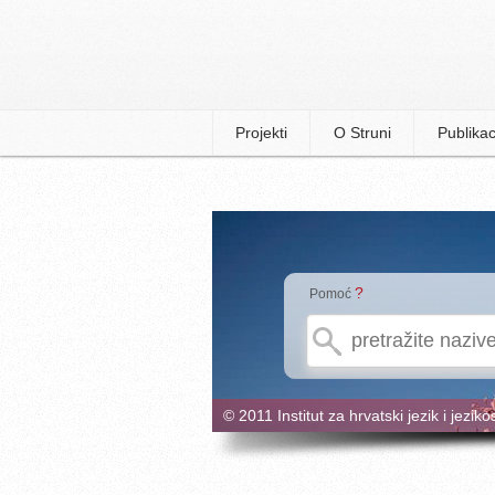
Projekti
O Struni
Publikac
?
Pomoć
© 2011 Institut za hrvatski jezik i jeziko