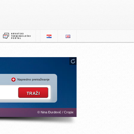
Napredno pretraživanje
© Nina Đurđević / Cropix