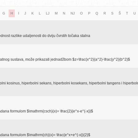
G
H
I
J
K
L
LJ
M
N
NJ
O
P
Q
R
S
Š
T
U
dnost razlike udaljenosti do dviju čvrstih točaka stalna
atnog sustava, može prikazati jednadžbom $z=\frac{x^2}{a^2}-\frac{y^2}{b^2}$
olni kosinus, hiperbolni sekans, hiperbolni kosekans, hiperbolni tangens i hiperbol
zadana formulom $\mathrm{csch}(x)= \frac{2}{e^x-e^{-x}}$
zadana formulom $\mathrm{ch}(x)= \frac{e^x+e^{-x}}{2}$