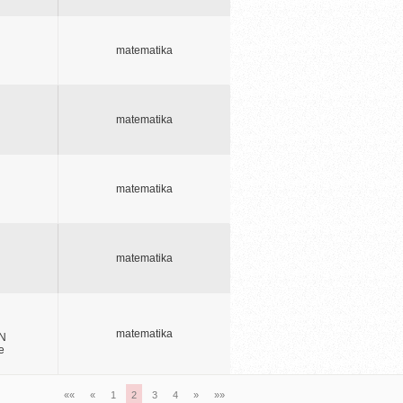
matematika
matematika
matematika
matematika
matematika
{N
e
««
«
1
2
3
4
»
»»