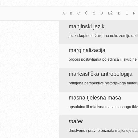
A
B
C
Č
Ć
D
DŽ
Đ
E
F
manjinski jezik
jezik skupine državljana neke zemlje razl
marginalizacija
proces postavljanja pojedinca ili skupin
marksistička antropologija
primjena perspektive historijskoga mater
masna tjelesna masa
apsolutna ili relativna masa masnoga tkiv
mater
društveno i pravno priznata majka djeteta