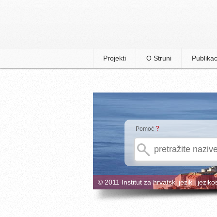
Projekti
O Struni
Publikac
?
Pomoć
© 2011 Institut za hrvatski jezik i jeziko