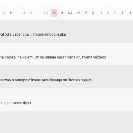
G
H
I
J
K
L
LJ
M
N
NJ
O
P
Q
R
S
Š
T
U
ičit od službenoga ili nacionalnoga jezika
e na položaj na kojemu im se pridaje ograničena društvena važnost
ijalizma u antropološkome proučavanju društvenih pojava
a u ljudskome tijelu