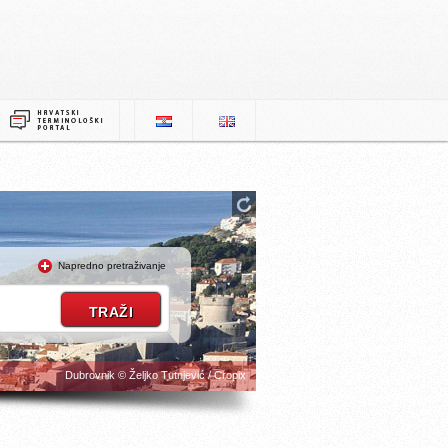
Napredno pretraživanje
Dubrovnik © Željko Tutnjević / Cropix