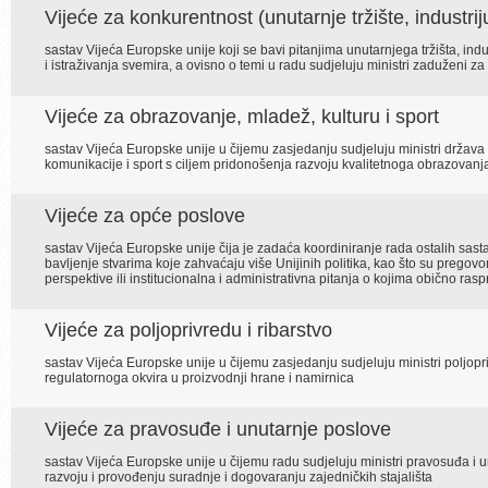
Vijeće za konkurentnost (unutarnje tržište, industriju
sastav Vijeća Europske unije koji se bavi pitanjima unutarnjega tržišta, ind
i istraživanja svemira, a ovisno o temi u radu sudjeluju ministri zaduženi za 
Vijeće za obrazovanje, mladež, kulturu i sport
sastav Vijeća Europske unije u čijemu zasjedanju sudjeluju ministri država
komunikacije i sport s ciljem pridonošenja razvoju kvalitetnoga obrazovanj
Vijeće za opće poslove
sastav Vijeća Europske unije čija je zadaća koordiniranje rada ostalih sas
bavljenje stvarima koje zahvaćaju više Unijinih politika, kao što su pregov
perspektive ili institucionalna i administrativna pitanja o kojima obično ras
Vijeće za poljoprivredu i ribarstvo
sastav Vijeća Europske unije u čijemu zasjedanju sudjeluju ministri poljopri
regulatornoga okvira u proizvodnji hrane i namirnica
Vijeće za pravosuđe i unutarnje poslove
sastav Vijeća Europske unije u čijemu radu sudjeluju ministri pravosuđa i 
razvoju i provođenju suradnje i dogovaranju zajedničkih stajališta