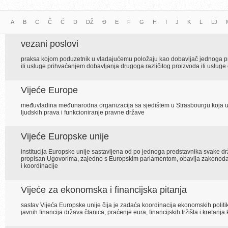
A
B
C
Č
Ć
D
DŽ
Đ
E
F
G
H
I
J
K
L
LJ
vezani poslovi
praksa kojom poduzetnik u vladajućemu položaju kao dobavljač jednoga pro
ili usluge prihvaćanjem dobavljanja drugoga različitog proizvoda ili usluge o
Vijeće Europe
međuvladina međunarodna organizacija sa sjedištem u Strasbourgu koja u
ljudskih prava i funkcioniranje pravne države
Vijeće Europske unije
institucija Europske unije sastavljena od po jednoga predstavnika svake drž
propisan Ugovorima, zajedno s Europskim parlamentom, obavlja zakonodavnu 
i koordinacije
Vijeće za ekonomska i financijska pitanja
sastav Vijeća Europske unije čija je zadaća koordinacija ekonomskih politi
javnih financija država članica, praćenje eura, financijskih tržišta i kreta