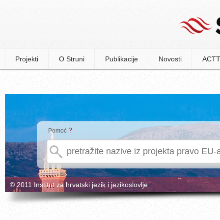
Projekti
O Struni
Publikacije
Novosti
ACTT
?
Pomoć
© 2011 Institut za hrvatski jezik i jezikoslovlje