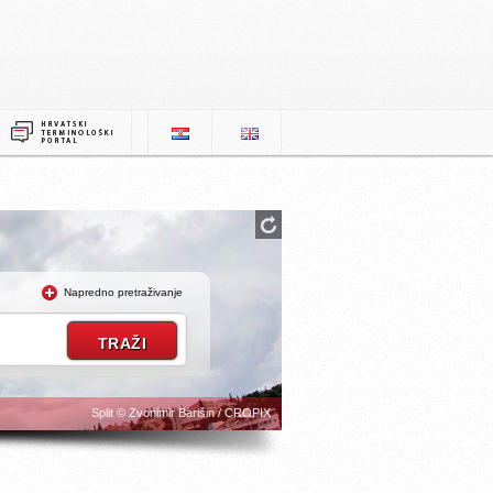
Napredno pretraživanje
Split © Zvonimir Barišin / CROPIX