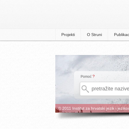
Projekti
O Struni
Publikac
?
Pomoć
© 2011 Institut za hrvatski jezik i jeziko