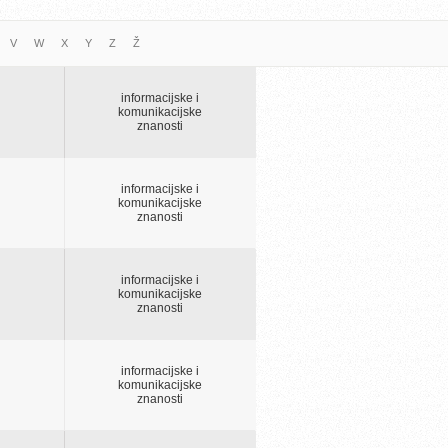
V
W
X
Y
Z
Ž
informacijske i
komunikacijske
znanosti
informacijske i
komunikacijske
znanosti
informacijske i
komunikacijske
znanosti
informacijske i
komunikacijske
znanosti