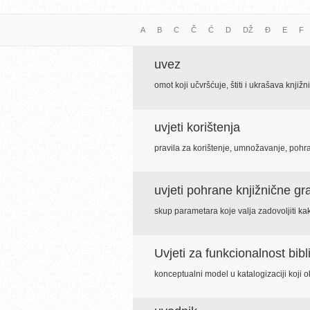
A
B
C
Č
Ć
D
DŽ
Đ
E
F
uvez
omot koji učvršćuje, štiti i ukrašava knjižn
uvjeti korištenja
pravila za korištenje, umnožavanje, pohra
uvjeti pohrane knjižnične gr
skup parametara koje valja zadovoljiti ka
Uvjeti za funkcionalnost bibl
konceptualni model u katalogizaciji koji o