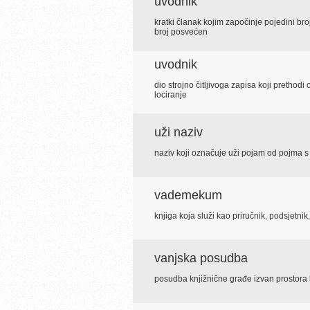
uvodnik
kratki članak kojim započinje pojedini bro
broj posvećen
uvodnik
dio strojno čitljivoga zapisa koji prethod
lociranje
uži naziv
naziv koji označuje uži pojam od pojma 
vademekum
knjiga koja služi kao priručnik, podsjetnik,
vanjska posudba
posudba knjižnične građe izvan prostora 