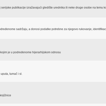
j serijske publikacije izražavajući gledište urednika ili neke druge osobe na temu ko
i određenome sadržaju, a donosi podatke potrebne za njegovo rukovanje, identifikacij
s kojim je u podređenome hijerarhijskom odnosu
 uputa, tumač i sl.
knjižnice