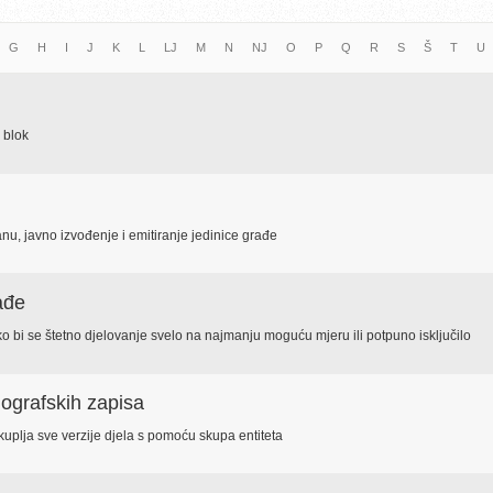
G
H
I
J
K
L
LJ
M
N
NJ
O
P
Q
R
S
Š
T
U
i blok
nu, javno izvođenje i emitiranje jedinice građe
ađe
ko bi se štetno djelovanje svelo na najmanju moguću mjeru ili potpuno isključilo
iografskih zapisa
kuplja sve verzije djela s pomoću skupa entiteta