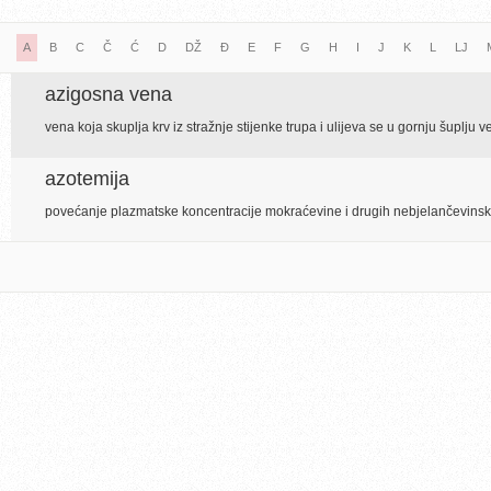
A
B
C
Č
Ć
D
DŽ
Đ
E
F
G
H
I
J
K
L
LJ
azigosna vena
vena koja skuplja krv iz stražnje stijenke trupa i ulijeva se u gornju šuplju 
azotemija
povećanje plazmatske koncentracije mokraćevine i drugih nebjelančevinsk