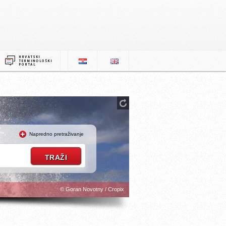
Napredno pretraživanje
© Goran Novotny / Cropix