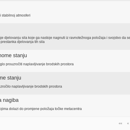
 stabilnoj atmosferi
 djelovanju sila koje ga nastoje nagnuti iz ravnotežnoga položaja i svojstvo da s
prestanka djelovanja tih sila
enome stanju
glo prouzročiti naplavljivanje brodskih prostora
me stanju
zročilo naplavljivanje brodskih prostora
a nagiba
 kojima dolazi do promjene položaja točke metacentra
««
«