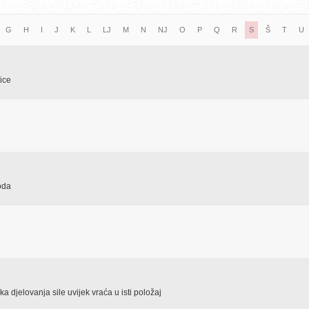
G
H
I
J
K
L
LJ
M
N
NJ
O
P
Q
R
S
Š
T
U
ice
oda
a djelovanja sile uvijek vraća u isti položaj