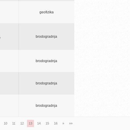
geofizika
brodogradnja
e
brodogradnja
brodogradnja
brodogradnja
10
11
12
13
14
15
16
»
»»