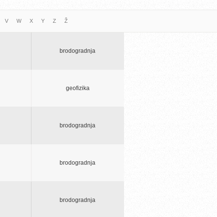
V
W
X
Y
Z
Ž
brodogradnja
geofizika
brodogradnja
brodogradnja
brodogradnja