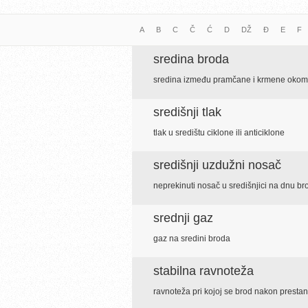
A
B
C
Č
Ć
D
DŽ
Đ
E
F
sredina broda
sredina između pramčane i krmene okom
središnji tlak
tlak u središtu ciklone ili anticiklone
središnji uzdužni nosač
neprekinuti nosač u središnjici na dnu br
srednji gaz
gaz na sredini broda
stabilna ravnoteža
ravnoteža pri kojoj se brod nakon prestank