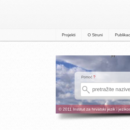
Projekti
O Struni
Publikac
?
Pomoć
© 2011 Institut za hrvatski jezik i jeziko