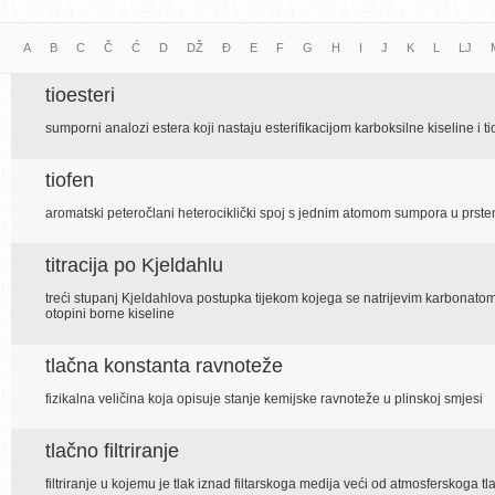
A
B
C
Č
Ć
D
DŽ
Đ
E
F
G
H
I
J
K
L
LJ
tioesteri
sumporni analozi estera koji nastaju esterifikacijom karboksilne kiseline i ti
tiofen
aromatski peteročlani heterociklički spoj s jednim atomom sumpora u prste
titracija po Kjeldahlu
treći stupanj Kjeldahlova postupka tijekom kojega se natrijevim karbonatom
otopini borne kiseline
tlačna konstanta ravnoteže
fizikalna veličina koja opisuje stanje kemijske ravnoteže u plinskoj smjesi
tlačno filtriranje
filtriranje u kojemu je tlak iznad filtarskoga medija veći od atmosferskoga tl