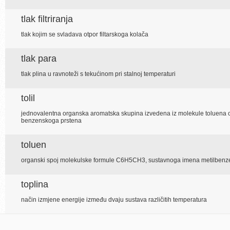
tlak filtriranja
tlak kojim se svladava otpor filtarskoga kolača
tlak para
tlak plina u ravnoteži s tekućinom pri stalnoj temperaturi
tolil
jednovalentna organska aromatska skupina izvedena iz molekule toluena
benzenskoga prstena
toluen
organski spoj molekulske formule C6H5CH3, sustavnoga imena metilbenz
toplina
način izmjene energije između dvaju sustava različitih temperatura