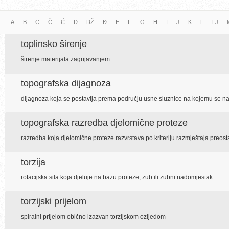
A
B
C
Č
Ć
D
DŽ
Đ
E
F
G
H
I
J
K
L
LJ
toplinsko širenje
širenje materijala zagrijavanjem
topografska dijagnoza
dijagnoza koja se postavlja prema području usne sluznice na kojemu se n
topografska razredba djelomične proteze
razredba koja djelomične proteze razvrstava po kriteriju razmještaja preo
torzija
rotacijska sila koja djeluje na bazu proteze, zub ili zubni nadomjestak
torzijski prijelom
spiralni prijelom obično izazvan torzijskom ozljedom