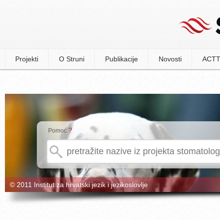
Projekti
O Struni
Publikacije
Novosti
ACTT
?
Pomoć
© 2011 Institut za hrvatski jezik i jezikoslovlje