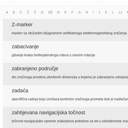
A
B
C
Č
Ć
D
DŽ
Đ
E
F
G
H
I
J
K
L
LJ
Z-marker
marker sa stožastim dijagramom vertikalnoga elektromagnetskog zračenja
zabacivanje
gibanje kraka helikopterskoga rotora u ravnini rotacije
zabranjeno područje
dio zračnoga prostora utvrđenih dimenzija u kojemu je zabranjeno odvija
zadaća
specifična radnja koju izvršava kontrolor zračnoga prometa dok je nadlež
zahtijevana navigacijska točnost
točnost navigacijske opreme zrakoplova potrebne za let u određenome zr