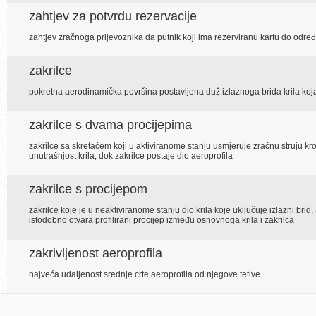
zahtjev za potvrdu rezervacije
zahtjev zračnoga prijevoznika da putnik koji ima rezerviranu kartu do od
zakrilce
pokretna aerodinamička površina postavljena duž izlaznoga brida krila koja 
zakrilce s dvama procijepima
zakrilce sa skretačem koji u aktiviranome stanju usmjeruje zračnu struju kr
unutrašnjost krila, dok zakrilce postaje dio aeroprofila
zakrilce s procijepom
zakrilce koje je u neaktiviranome stanju dio krila koje uključuje izlazni brid,
istodobno otvara profilirani procijep između osnovnoga krila i zakrilca
zakrivljenost aeroprofila
najveća udaljenost srednje crte aeroprofila od njegove tetive