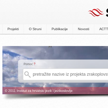
Projekti
O Struni
Publikacije
Novosti
ACTT
?
Pomoć
© 2011 Institut za hrvatski jezik i jezikoslovlje