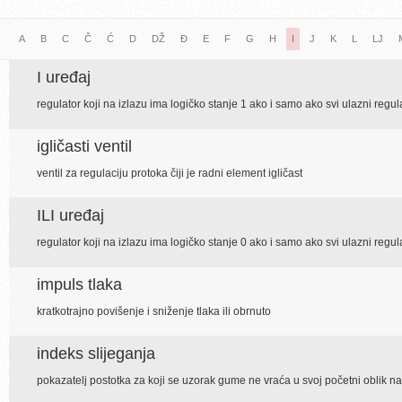
A
B
C
Č
Ć
D
DŽ
Đ
E
F
G
H
I
J
K
L
LJ
I uređaj
regulator koji na izlazu ima logičko stanje 1 ako i samo ako svi ulazni regula
igličasti ventil
ventil za regulaciju protoka čiji je radni element igličast
ILI uređaj
regulator koji na izlazu ima logičko stanje 0 ako i samo ako svi ulazni regula
impuls tlaka
kratkotrajno povišenje i sniženje tlaka ili obrnuto
indeks slijeganja
pokazatelj postotka za koji se uzorak gume ne vraća u svoj početni oblik 