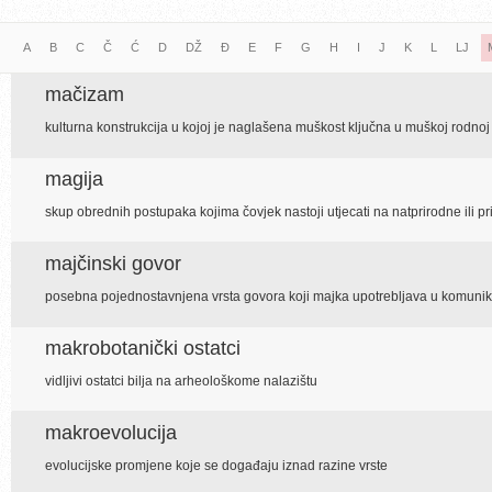
A
B
C
Č
Ć
D
DŽ
Đ
E
F
G
H
I
J
K
L
LJ
mačizam
kulturna konstrukcija u kojoj je naglašena muškost ključna u muškoj rodnoj 
magija
skup obrednih postupaka kojima čovjek nastoji utjecati na natprirodne ili prir
majčinski govor
posebna pojednostavnjena vrsta govora koji majka upotrebljava u komunika
makrobotanički ostatci
vidljivi ostatci bilja na arheološkome nalazištu
makroevolucija
evolucijske promjene koje se događaju iznad razine vrste