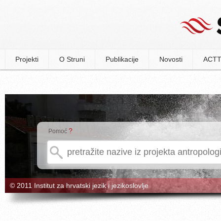
Projekti
O Struni
Publikacije
Novosti
ACTT
?
Pomoć
© 2011 Institut za hrvatski jezik i jezikoslovlje