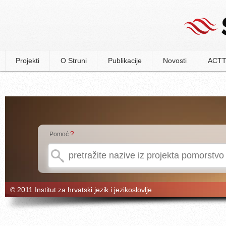
Projekti
O Struni
Publikacije
Novosti
ACTT
?
Pomoć
© 2011 Institut za hrvatski jezik i jezikoslovlje