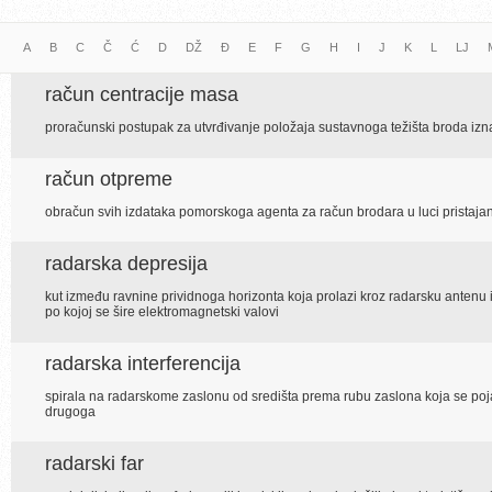
A
B
C
Č
Ć
D
DŽ
Đ
E
F
G
H
I
J
K
L
LJ
račun centracije masa
proračunski postupak za utvrđivanje položaja sustavnoga težišta broda izn
račun otpreme
obračun svih izdataka pomorskoga agenta za račun brodara u luci pristaja
radarska depresija
kut između ravnine prividnoga horizonta koja prolazi kroz radarsku antenu i o
po kojoj se šire elektromagnetski valovi
radarska interferencija
spirala na radarskome zaslonu od središta prema rubu zaslona koja se poja
drugoga
radarski far