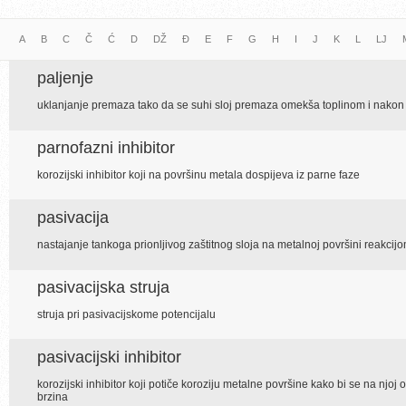
A
B
C
Č
Ć
D
DŽ
Đ
E
F
G
H
I
J
K
L
LJ
paljenje
uklanjanje premaza tako da se suhi sloj premaza omekša toplinom i nakon 
parnofazni inhibitor
korozijski inhibitor koji na površinu metala dospijeva iz parne faze
pasivacija
nastajanje tankoga prionljivog zaštitnog sloja na metalnoj površini reakcijo
pasivacijska struja
struja pri pasivacijskome potencijalu
pasivacijski inhibitor
korozijski inhibitor koji potiče koroziju metalne površine kako bi se na njoj o
brzina